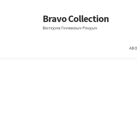
Home
ΦΘΙΝΟΠΩΡΟ - ΧΕΙΜΩΝΑΣ 2022-2023
Φ
Bravo Collection
Skip
Skip
to
to
Βιοτεχνια Γυναικειων Ρουχων
navigation
content
ABO