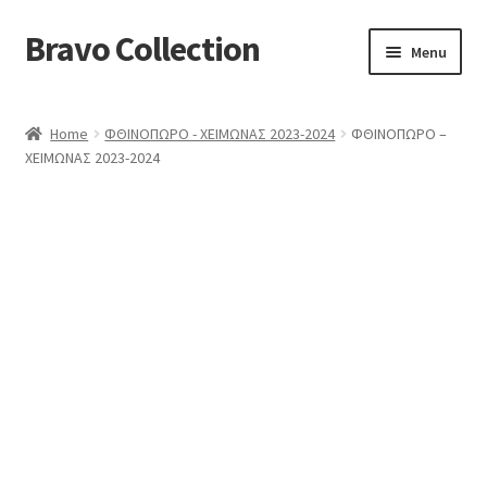
Bravo Collection
Skip
Skip
Menu
to
to
navigation
content
ABOUT US
Home
ΦΘΙΝΟΠΩΡΟ - ΧΕΙΜΩΝΑΣ 2023-2024
ΦΘΙΝΟΠΩΡΟ –
Expand
COLLECTIONS
ΧΕΙΜΩΝΑΣ 2023-2024
child
ΣΤΟΛΕΣ ΕΡΓΑΣΙΑΣ
menu
ΕΠΙΚΟΙΝΩΝΙΑ