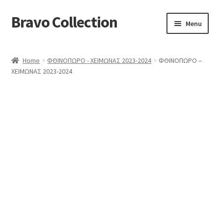
Bravo Collection
Skip
Skip
Menu
to
to
navigation
content
ABOUT US
Home
ΦΘΙΝΟΠΩΡΟ - ΧΕΙΜΩΝΑΣ 2023-2024
ΦΘΙΝΟΠΩΡΟ –
Expand
COLLECTIONS
ΧΕΙΜΩΝΑΣ 2023-2024
child
ΣΤΟΛΕΣ ΕΡΓΑΣΙΑΣ
menu
ΕΠΙΚΟΙΝΩΝΙΑ