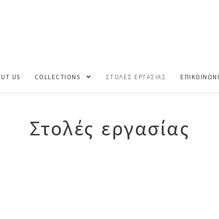
UT US
COLLECTIONS
ΣΤΟΛΕΣ ΕΡΓΑΣΙΑΣ
ΕΠΙΚΟΙΝΩΝ
Στολές εργασίας
Sorted
by
price: