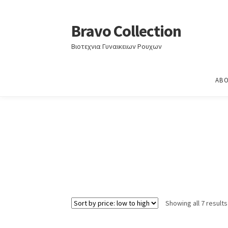
Home
Στολές εργασίας
Bravo Collection
Skip
Skip
to
to
Βιοτεχνια Γυναικειων Ρουχων
navigation
content
ABO
Showing all 7 results