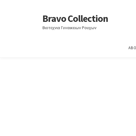
Home
Άνοιξη-Καλοκαίρι 2020
ΑΝΟΙΞΗ – ΚΑΛ
Bravo Collection
Skip
Skip
to
to
Βιοτεχνια Γυναικειων Ρουχων
navigation
content
ABO