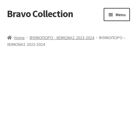
Bravo Collection
Skip
Skip
Menu
to
to
navigation
content
ABOUT US
Home
ΦΘΙΝΟΠΩΡΟ - ΧΕΙΜΩΝΑΣ 2023-2024
ΦΘΙΝΟΠΩΡΟ –
Expand
COLLECTIONS
ΧΕΙΜΩΝΑΣ 2023-2024
child
ΣΤΟΛΕΣ ΕΡΓΑΣΙΑΣ
menu
ΕΠΙΚΟΙΝΩΝΙΑ