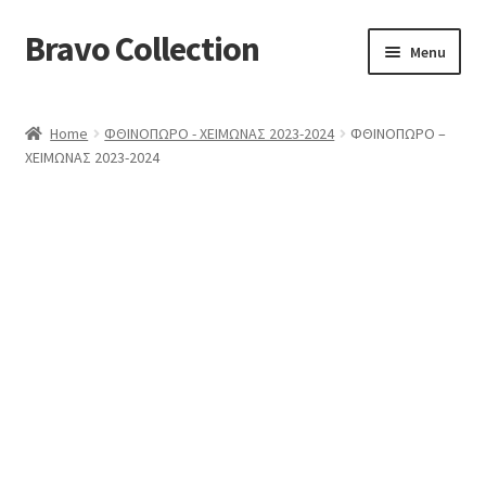
Bravo Collection
Skip
Skip
Menu
to
to
navigation
content
ABOUT US
Home
ΦΘΙΝΟΠΩΡΟ - ΧΕΙΜΩΝΑΣ 2023-2024
ΦΘΙΝΟΠΩΡΟ –
Expand
COLLECTIONS
ΧΕΙΜΩΝΑΣ 2023-2024
child
ΣΤΟΛΕΣ ΕΡΓΑΣΙΑΣ
menu
ΕΠΙΚΟΙΝΩΝΙΑ