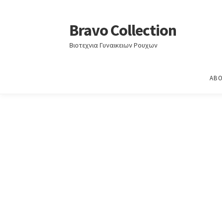
Home
Καλοκαίρι 2021
ΚΑΛΟΚΑΙΡΙ 2021
Bravo Collection
Skip
Skip
to
to
Βιοτεχνια Γυναικειων Ρουχων
navigation
content
ABO