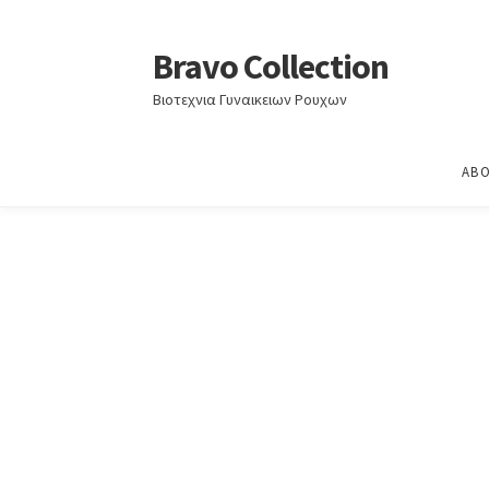
Home
Άνοιξη-Καλοκαίρι 2019
ΑΝΟΙΞΗ – ΚΑΛ
Bravo Collection
Skip
Skip
to
to
Βιοτεχνια Γυναικειων Ρουχων
navigation
content
ABO