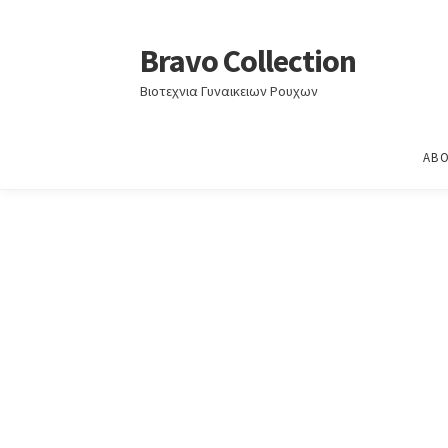
Home
Άνοιξη - Καλοκαίρι 2022
ΑΝΟΙΞΗ – ΚΑ
Bravo Collection
Skip
Skip
to
to
Βιοτεχνια Γυναικειων Ρουχων
navigation
content
ABO