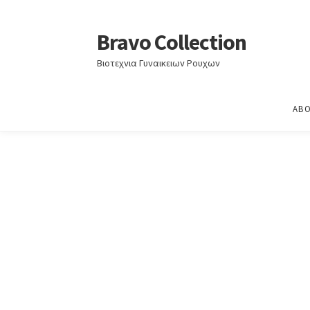
Home
Άνοιξη - Καλοκαίρι 2022
ΑΝΟΙΞΗ – ΚΑ
Bravo Collection
Skip
Skip
to
to
Βιοτεχνια Γυναικειων Ρουχων
navigation
content
ABO