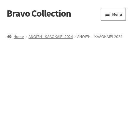
Bravo Collection
Skip
Skip
Menu
to
to
navigation
content
ABOUT US
Home
ΑΝΟΙΞΗ - ΚΑΛΟΚΑΙΡΙ 2024
ΑΝΟΙΞΗ – ΚΑΛΟΚΑΙΡΙ 2024
Expand
COLLECTIONS
child
ΣΤΟΛΕΣ ΕΡΓΑΣΙΑΣ
menu
ΕΠΙΚΟΙΝΩΝΙΑ