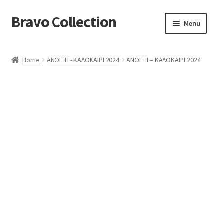
Bravo Collection
Skip
Skip
Menu
to
to
navigation
content
ABOUT US
Home
ΑΝΟΙΞΗ - ΚΑΛΟΚΑΙΡΙ 2024
ΑΝΟΙΞΗ – ΚΑΛΟΚΑΙΡΙ 2024
Expand
COLLECTIONS
child
ΣΤΟΛΕΣ ΕΡΓΑΣΙΑΣ
menu
ΕΠΙΚΟΙΝΩΝΙΑ