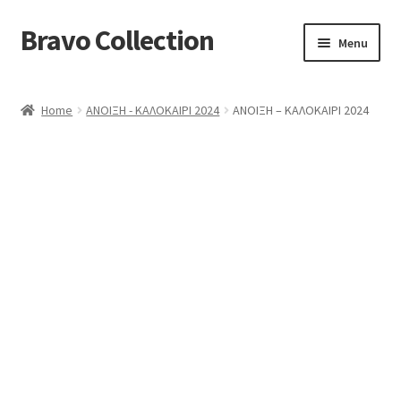
Bravo Collection
Skip
Skip
Menu
to
to
navigation
content
ABOUT US
Home
ΑΝΟΙΞΗ - ΚΑΛΟΚΑΙΡΙ 2024
ΑΝΟΙΞΗ – ΚΑΛΟΚΑΙΡΙ 2024
Expand
COLLECTIONS
child
ΣΤΟΛΕΣ ΕΡΓΑΣΙΑΣ
menu
ΕΠΙΚΟΙΝΩΝΙΑ