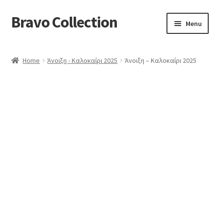
Bravo Collection
Skip
Skip
Menu
to
to
navigation
content
ABOUT US
Home
Άνοιξη - Καλοκαίρι 2025
Άνοιξη – Καλοκαίρι 2025
Expand
COLLECTIONS
child
ΣΤΟΛΕΣ ΕΡΓΑΣΙΑΣ
menu
ΕΠΙΚΟΙΝΩΝΙΑ