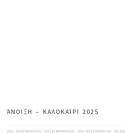
ΆΝΟΙΞΗ – ΚΑΛΟΚΑΊΡΙ 2025
SKU:
25152 ΜΠΛΟΥΖΑ - 25133Α ΒΕΡΜΟΥΔΑ - 7181 25152 ΜΠΛΟΥΖΑ - 25133Α