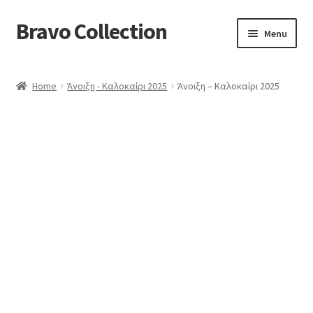
Bravo Collection
Skip
Skip
Menu
to
to
navigation
content
ABOUT US
Home
Άνοιξη - Καλοκαίρι 2025
Άνοιξη – Καλοκαίρι 2025
Expand
COLLECTIONS
child
ΣΤΟΛΕΣ ΕΡΓΑΣΙΑΣ
menu
ΕΠΙΚΟΙΝΩΝΙΑ