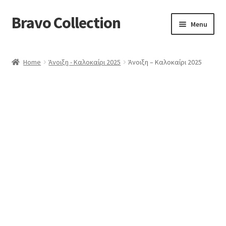
Bravo Collection
Skip
Skip
Menu
to
to
navigation
content
ABOUT US
Home
Άνοιξη - Καλοκαίρι 2025
Άνοιξη – Καλοκαίρι 2025
Expand
COLLECTIONS
child
ΣΤΟΛΕΣ ΕΡΓΑΣΙΑΣ
menu
ΕΠΙΚΟΙΝΩΝΙΑ