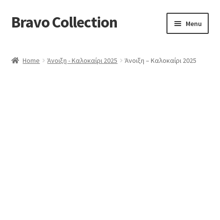
Bravo Collection
Skip
Skip
Menu
to
to
navigation
content
ABOUT US
Home
Άνοιξη - Καλοκαίρι 2025
Άνοιξη – Καλοκαίρι 2025
Expand
COLLECTIONS
child
ΣΤΟΛΕΣ ΕΡΓΑΣΙΑΣ
menu
ΕΠΙΚΟΙΝΩΝΙΑ