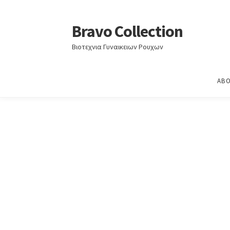
Home
Άνοιξη - Καλοκαίρι 2025
Άνοιξη – Κα
Bravo Collection
Skip
Skip
to
to
Βιοτεχνια Γυναικειων Ρουχων
navigation
content
ABO