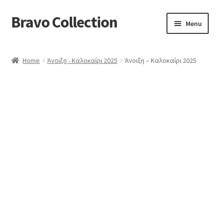
Bravo Collection
Skip
Skip
Menu
to
to
navigation
content
ABOUT US
Home
Άνοιξη - Καλοκαίρι 2025
Άνοιξη – Καλοκαίρι 2025
Expand
COLLECTIONS
child
ΣΤΟΛΕΣ ΕΡΓΑΣΙΑΣ
menu
ΕΠΙΚΟΙΝΩΝΙΑ