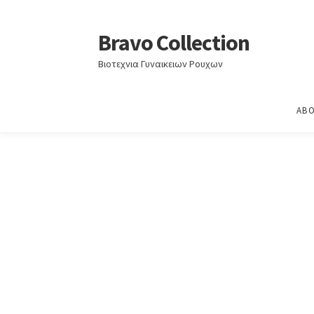
Home
Άνοιξη - Καλοκαίρι 2026
ΑΝΟΙΞΗ – ΚΑ
Bravo Collection
Skip
Skip
to
to
Βιοτεχνια Γυναικειων Ρουχων
navigation
content
ABO