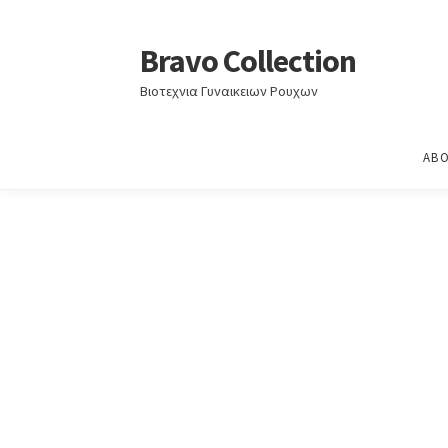
Home
Φθινόπωρο-Χειμώνας 2025-2026
ΦΘΙ
Bravo Collection
Skip
Skip
to
to
Βιοτεχνια Γυναικειων Ρουχων
navigation
content
ABO