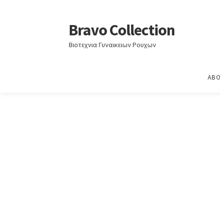
Home
Φθινόπωρο-Χειμώνας 2025-2026
ΦΘΙ
Bravo Collection
Skip
Skip
to
to
Βιοτεχνια Γυναικειων Ρουχων
navigation
content
ABO