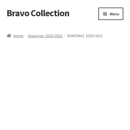
Bravo Collection
Skip
Skip
Menu
to
to
navigation
content
ABOUT US
Home
Χειμώνας 2020-2021
ΧΕΙΜΩΝΑΣ 2020-2021
Expand
COLLECTIONS
child
ΣΤΟΛΕΣ ΕΡΓΑΣΙΑΣ
menu
ΕΠΙΚΟΙΝΩΝΙΑ