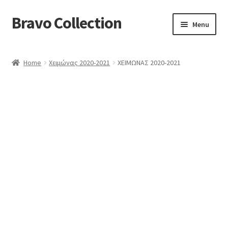
Bravo Collection
Skip
Skip
Menu
to
to
navigation
content
ABOUT US
Home
Χειμώνας 2020-2021
ΧΕΙΜΩΝΑΣ 2020-2021
Expand
COLLECTIONS
child
ΣΤΟΛΕΣ ΕΡΓΑΣΙΑΣ
menu
ΕΠΙΚΟΙΝΩΝΙΑ