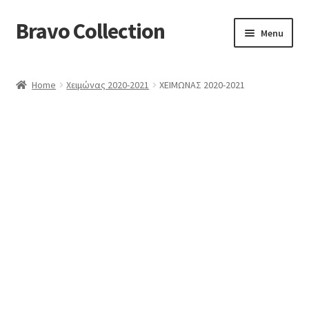
Bravo Collection
Skip
Skip
Menu
to
to
navigation
content
ABOUT US
Home
Χειμώνας 2020-2021
ΧΕΙΜΩΝΑΣ 2020-2021
Expand
COLLECTIONS
child
ΣΤΟΛΕΣ ΕΡΓΑΣΙΑΣ
menu
ΕΠΙΚΟΙΝΩΝΙΑ