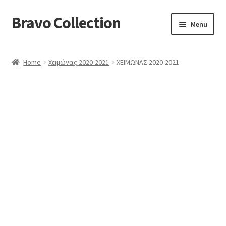
Bravo Collection
Skip
Skip
Menu
to
to
navigation
content
ABOUT US
Home
Χειμώνας 2020-2021
ΧΕΙΜΩΝΑΣ 2020-2021
Expand
COLLECTIONS
child
ΣΤΟΛΕΣ ΕΡΓΑΣΙΑΣ
menu
ΕΠΙΚΟΙΝΩΝΙΑ