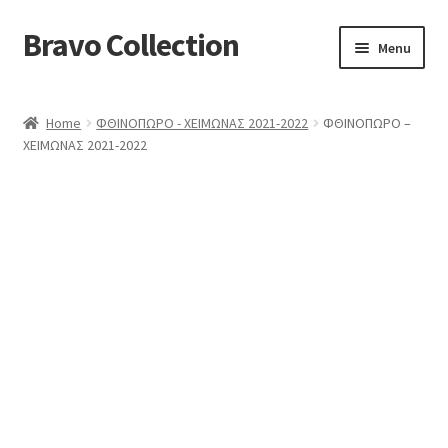
Bravo Collection
Skip
Skip
Menu
to
to
navigation
content
ABOUT US
Home
ΦΘΙΝΟΠΩΡΟ - ΧΕΙΜΩΝΑΣ 2021-2022
ΦΘΙΝΟΠΩΡΟ –
Expand
COLLECTIONS
ΧΕΙΜΩΝΑΣ 2021-2022
child
ΣΤΟΛΕΣ ΕΡΓΑΣΙΑΣ
menu
ΕΠΙΚΟΙΝΩΝΙΑ