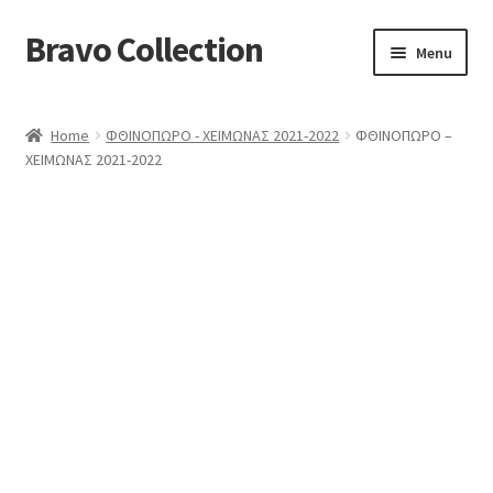
Bravo Collection
Skip
Skip
Menu
to
to
navigation
content
ABOUT US
Home
ΦΘΙΝΟΠΩΡΟ - ΧΕΙΜΩΝΑΣ 2021-2022
ΦΘΙΝΟΠΩΡΟ –
Expand
COLLECTIONS
ΧΕΙΜΩΝΑΣ 2021-2022
child
ΣΤΟΛΕΣ ΕΡΓΑΣΙΑΣ
menu
ΕΠΙΚΟΙΝΩΝΙΑ