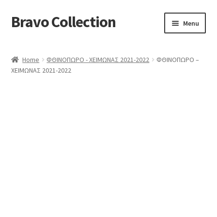
Bravo Collection
Skip
Skip
Menu
to
to
navigation
content
ABOUT US
Home
ΦΘΙΝΟΠΩΡΟ - ΧΕΙΜΩΝΑΣ 2021-2022
ΦΘΙΝΟΠΩΡΟ –
Expand
COLLECTIONS
ΧΕΙΜΩΝΑΣ 2021-2022
child
ΣΤΟΛΕΣ ΕΡΓΑΣΙΑΣ
menu
ΕΠΙΚΟΙΝΩΝΙΑ