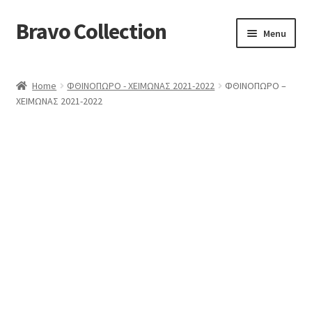
Bravo Collection
Skip
Skip
Menu
to
to
navigation
content
ABOUT US
Home
ΦΘΙΝΟΠΩΡΟ - ΧΕΙΜΩΝΑΣ 2021-2022
ΦΘΙΝΟΠΩΡΟ –
Expand
COLLECTIONS
ΧΕΙΜΩΝΑΣ 2021-2022
child
ΣΤΟΛΕΣ ΕΡΓΑΣΙΑΣ
menu
ΕΠΙΚΟΙΝΩΝΙΑ