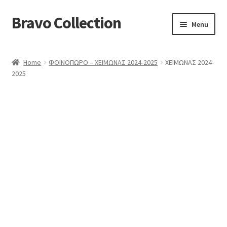
Bravo Collection
Skip
Skip
Menu
to
to
navigation
content
ABOUT US
Home
ΦΘΙΝΟΠΩΡΟ – ΧΕΙΜΩΝΑΣ 2024-2025
ΧΕΙΜΩΝΑΣ 2024-
Expand
COLLECTIONS
2025
child
ΣΤΟΛΕΣ ΕΡΓΑΣΙΑΣ
menu
ΕΠΙΚΟΙΝΩΝΙΑ