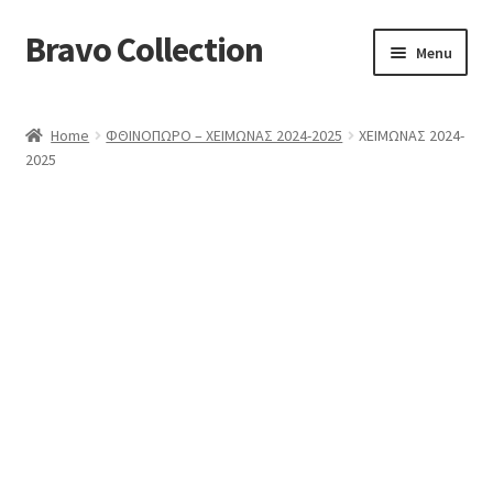
Bravo Collection
Skip
Skip
Menu
to
to
navigation
content
ABOUT US
Home
ΦΘΙΝΟΠΩΡΟ – ΧΕΙΜΩΝΑΣ 2024-2025
ΧΕΙΜΩΝΑΣ 2024-
Expand
COLLECTIONS
2025
child
ΣΤΟΛΕΣ ΕΡΓΑΣΙΑΣ
menu
ΕΠΙΚΟΙΝΩΝΙΑ