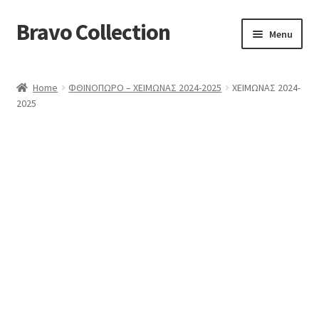
Bravo Collection
Skip
Skip
Menu
to
to
navigation
content
ABOUT US
Home
ΦΘΙΝΟΠΩΡΟ – ΧΕΙΜΩΝΑΣ 2024-2025
ΧΕΙΜΩΝΑΣ 2024-
Expand
COLLECTIONS
2025
child
ΣΤΟΛΕΣ ΕΡΓΑΣΙΑΣ
menu
ΕΠΙΚΟΙΝΩΝΙΑ