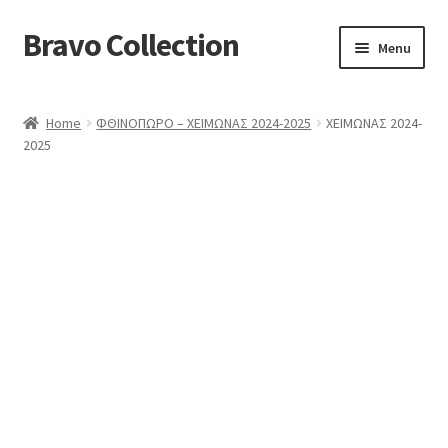
Bravo Collection
Skip
Skip
Menu
to
to
navigation
content
ABOUT US
Home
ΦΘΙΝΟΠΩΡΟ – ΧΕΙΜΩΝΑΣ 2024-2025
ΧΕΙΜΩΝΑΣ 2024-
Expand
COLLECTIONS
2025
child
ΣΤΟΛΕΣ ΕΡΓΑΣΙΑΣ
menu
ΕΠΙΚΟΙΝΩΝΙΑ