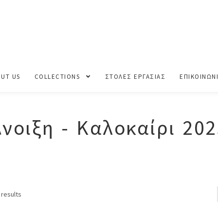
UT US
COLLECTIONS
ΣΤΟΛΕΣ ΕΡΓΑΣΙΑΣ
ΕΠΙΚΟΙΝΩΝ
Άνοιξη - Καλοκαίρι 202
Sorted
 results
by
price: