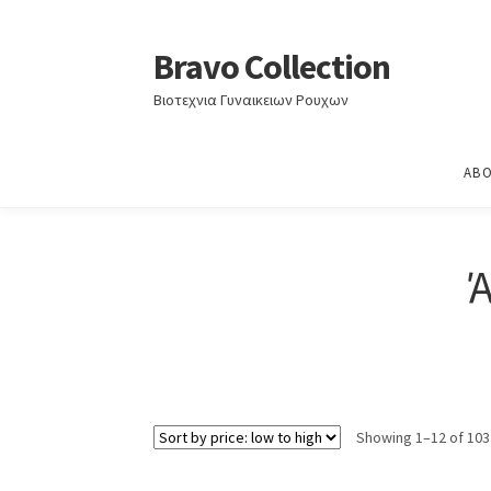
Home
Άνοιξη - Καλοκαίρι 2023
Bravo Collection
Skip
Skip
to
to
Βιοτεχνια Γυναικειων Ρουχων
navigation
content
ABO
Showing 1–12 of 103