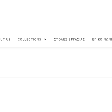
ΑΛΟΚΑΙΡΙ 2024
NOO_0372
UT US
COLLECTIONS
ΣΤΟΛΕΣ ΕΡΓΑΣΙΑΣ
ΕΠΙΚΟΙΝΩΝ