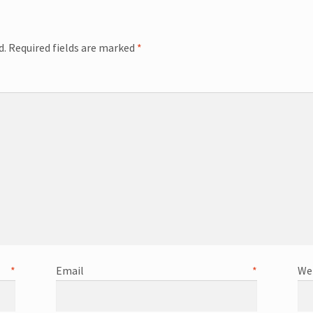
d.
Required fields are marked
*
omme
e
*
Email
*
We