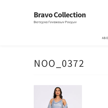
Home
ΑΝΟΙΞΗ - ΚΑΛΟΚΑΙΡΙ 2024
ΑΝΟΙΞΗ – Κ
Bravo Collection
Skip
Skip
to
to
Βιοτεχνια Γυναικειων Ρουχων
navigation
content
ABO
NOO_0372