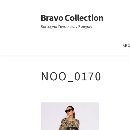
Home
ΑΝΟΙΞΗ - ΚΑΛΟΚΑΙΡΙ 2024
ΑΝΟΙΞΗ – Κ
Bravo Collection
Skip
Skip
to
to
Βιοτεχνια Γυναικειων Ρουχων
navigation
content
ABO
NOO_0170