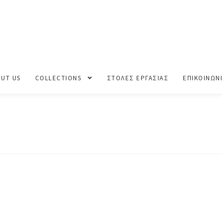
ΑΛΟΚΑΙΡΙ 2024
NOO_0170
UT US
COLLECTIONS
ΣΤΟΛΕΣ ΕΡΓΑΣΙΑΣ
ΕΠΙΚΟΙΝΩΝ