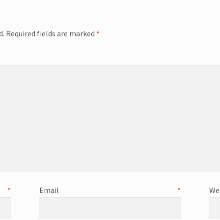
d.
Required fields are marked
*
omme
e
*
Email
*
We