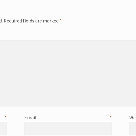
d.
Required fields are marked
*
omme
e
*
Email
*
We