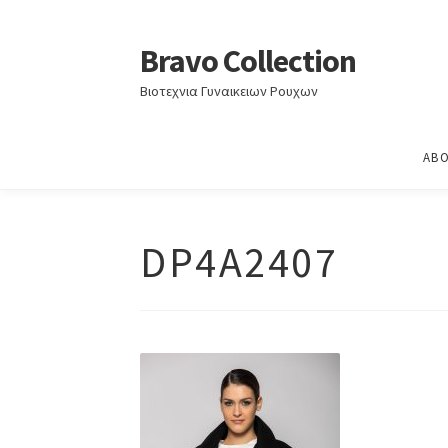
Home
ΦΘΙΝΟΠΩΡΟ – ΧΕΙΜΩΝΑΣ 2024-2025
Bravo Collection
Skip
Skip
to
to
Βιοτεχνια Γυναικειων Ρουχων
navigation
content
ABO
DP4A2407