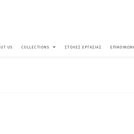
ΧΕΙΜΩΝΑΣ 2024-2025
DP4A2407
UT US
COLLECTIONS
ΣΤΟΛΕΣ ΕΡΓΑΣΙΑΣ
ΕΠΙΚΟΙΝΩΝ