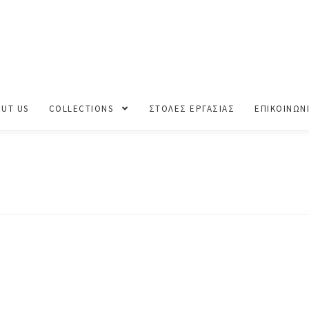
ΝΟΠΩΡΟ-ΧΕΙΜΩΝΑΣ 2025-2026
DP4A7645
UT US
COLLECTIONS
ΣΤΟΛΕΣ ΕΡΓΑΣΙΑΣ
ΕΠΙΚΟΙΝΩΝ