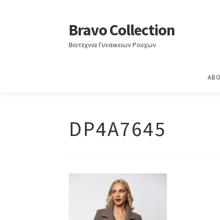
Home
Φθινόπωρο-Χειμώνας 2025-2026
ΦΘΙ
Bravo Collection
Skip
Skip
to
to
Βιοτεχνια Γυναικειων Ρουχων
navigation
content
ABO
DP4A7645