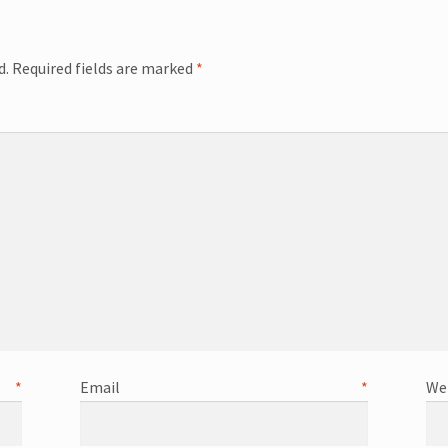
d.
Required fields are marked
*
omme
e
*
Email
*
We