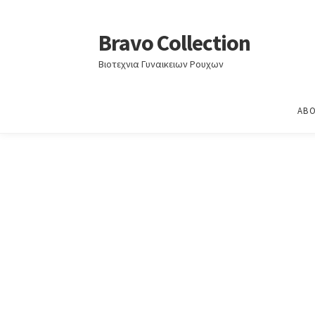
Home
Άνοιξη - Καλοκαίρι 2023
ΑΝΟΙΞΗ – ΚΑ
Bravo Collection
Skip
Skip
to
to
Βιοτεχνια Γυναικειων Ρουχων
navigation
content
ABO