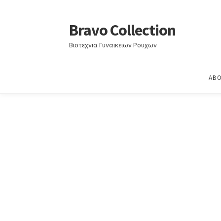
Home
Άνοιξη - Καλοκαίρι 2023
ΑΝΟΙΞΗ – ΚΑ
Bravo Collection
Skip
Skip
to
to
Βιοτεχνια Γυναικειων Ρουχων
navigation
content
ABO